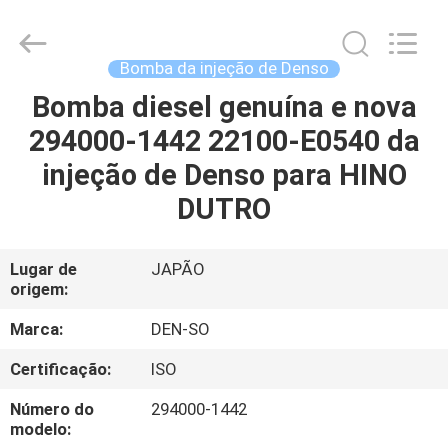
Guanlian
Hardware
Auto
Parts
Co.,
Bomba da injeção de Denso
Ltd..
All
Bomba diesel genuína e nova
PARA
Rights
Reserved.
294000-1442 22100-E0540 da
CASA
injeção de Denso para HINO
PRODUTOS
DUTRO
VÍDEOS
Lugar de
JAPÃO
origem:
SOBRE
Marca:
DEN-SO
NÓS
Certificação:
ISO
Número do
294000-1442
VISITA
modelo: