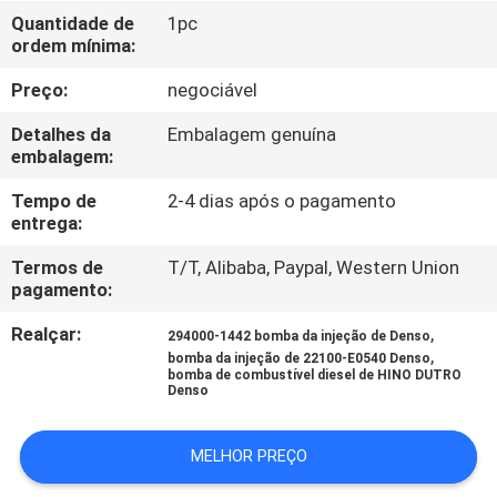
À
Quantidade de
1pc
ordem mínima:
FÁBRICA
Preço:
negociável
CONTROLE
Detalhes da
Embalagem genuína
DE
embalagem:
QUALIDADE
Tempo de
2-4 dias após o pagamento
entrega:
SOLICITE
Termos de
T/T, Alibaba, Paypal, Western Union
pagamento:
UM
Realçar:
,
294000-1442 bomba da injeção de Denso
ORÇAMENTO
,
bomba da injeção de 22100-E0540 Denso
bomba de combustível diesel de HINO DUTRO
Denso
MAPA
DO
MELHOR PREÇO
SITE