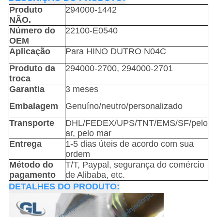
Produto
294000-1442
NÃO.
Número do
22100-E0540
OEM
Aplicação
Para HINO DUTRO N04C
Produto da
294000-2700, 294000-2701
troca
Garantia
3 meses
Embalagem
Genuíno/neutro/personalizado
Transporte
DHL/FEDEX/UPS/TNT/EMS/SF/pelo
ar, pelo mar
Entrega
1-5 dias úteis de acordo com sua
ordem
Método do
T/T, Paypal, segurança do comércio
pagamento
de Alibaba, etc.
DETALHES DO PRODUTO: