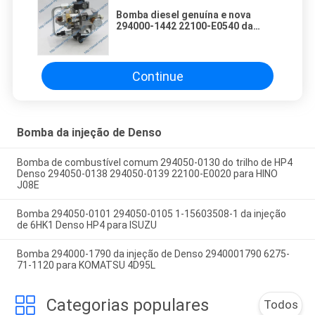
Bomba diesel genuína e nova
294000-1442 22100-E0540 da
injeção de Denso para HINO
DUTRO
Continue
Bomba da injeção de Denso
Bomba de combustível comum 294050-0130 do trilho de HP4
Denso 294050-0138 294050-0139 22100-E0020 para HINO
J08E
Bomba 294050-0101 294050-0105 1-15603508-1 da injeção
de 6HK1 Denso HP4 para ISUZU
Bomba 294000-1790 da injeção de Denso 2940001790 6275-
71-1120 para KOMATSU 4D95L
Categorias populares
Todos