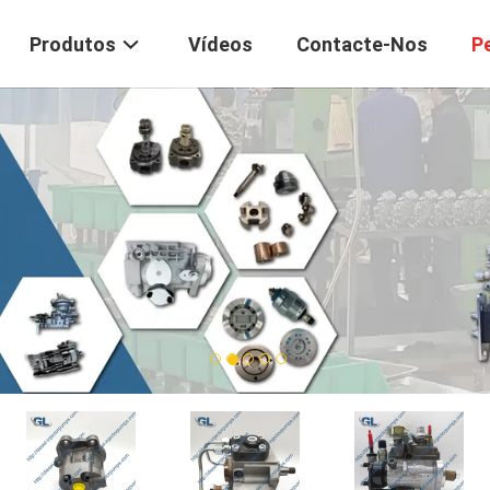
Produtos
Vídeos
Contacte-Nos
P
1
2
3
4
5