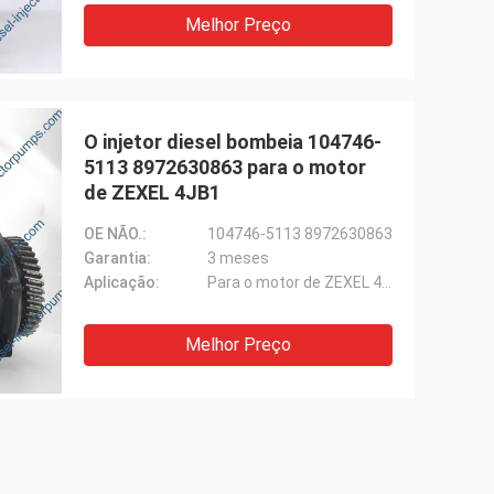
Melhor Preço
O injetor diesel bombeia 104746-
5113 8972630863 para o motor
de ZEXEL 4JB1
OE NÃO.:
104746-5113 8972630863
Garantia:
3 meses
Aplicação:
Para o motor de ZEXEL 4JB1
Melhor Preço