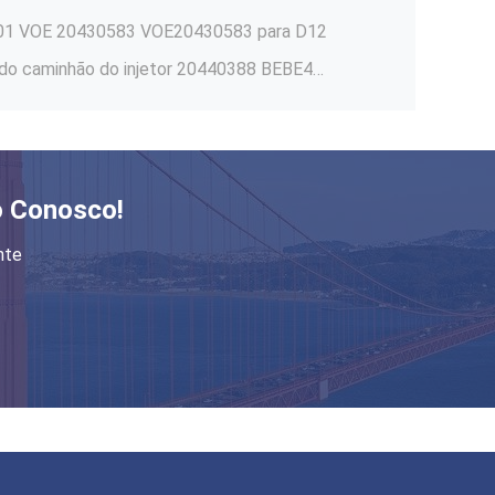
101 VOE 20430583 VOE20430583 para D12
Injetor diesel eletrônico EUI do caminhão do injetor 20440388 BEBE4C01101 85000071 da unidade
Injetor eletrônico BEBE4C04001 20544186 da unidade caminhão 16L EUI de 85000318 injetores de
01437 BEBE4C13001 21586284 2 pinos EUI
Injetor BEBE4C16001 21586296 3801440 da unidade do combustível diesel para os pinos EUI do caminhão 2 de
o Conosco!
2 injetor eletrônico 3801441 BEBE4C17001 da unidade dos pinos EUI para Penta 21586298
nte
CAT C7 E324D E325D E329D de HEUI 263-8218 2638218 Cat Fuel Injetor For
HEUI 295-1411 2951411 Cat Fuel Injetor 10R-7225 10R7225 para CAT C7
Injetores diesel dos injetores eletrônicos novos Remanufactured da unidade 3803655 BEBE4C06001 3587147
Injetor BEBE4C11001 3807717 da unidade do combustível diesel para Penta D12 3807717