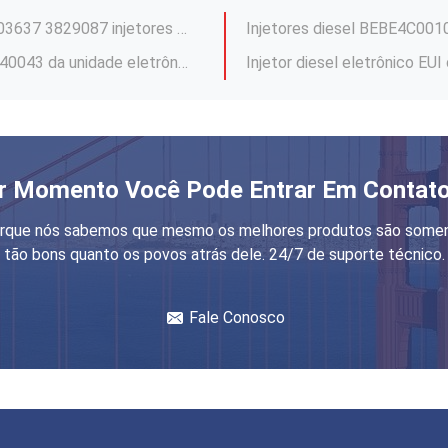
Injetores recondicionados BEBE4C08001 3803637 3829087 injetores diesel do caminhão
Injetores diesel BEBE4C00
Injetores diesel BEBE4C05002 3840043 03840043 da unidade eletrônica
Injetores diesel recondicionados novos BEBE4C03101 BEBE4C03001 7420500620 de EUI 20500620 85000190 para o caminhão de
Injetores diesel BEBE4C04002 20544184 85000317 para o Euro 3 Eui do litro E1 de 16
Injetores diesel de D12 38
 85000190 2 pinos EUI
r Momento Você Pode Entrar Em Contat
os pinos EUI para 3586247
rque nós sabemos que mesmo os melhores produtos são some
Pinos eletrônicos mecânicos EUI do injetor de combustível 2 do injetor SE501959 BEBE4C12101 RE533501 da unidade
tão bons quanto os povos atrás dele. 24/7 de suporte técnico.
Injetores diesel novos Re533608 Bebe4c12101 Re533501 de EUI para JOHN DEERE
Injetores diesel BEBE4C09102 33800-84410 de EUI para HYUNDAI BEBE4C09102
Fale Conosco
Injetores diesel da unidade eletrônica 3803638 BEBE4C07001 889481 para o motor do caminhão 16L de