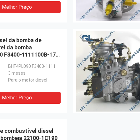
Melhor Preço
esel da bomba de
el da bomba
0 F3400-1111100B-172
a injeção
BHF4PL090 F3400-1111100B-172
3 meses
Para o motor diesel
Melhor Preço
de combustível diesel
 bombeia 22100-1C190