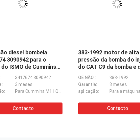
ção diesel bombeia
383-1992 motor de alta
74 3090942 para o
pressão da bomba do in
 do ISMO de Cummins
do CAT C9 da bomba e 
QSM
injetor de combustível
:
3417674 3090942
OE NÃO.:
383-1992
3831992
a:
3 meses
Garantia:
3 meses
ão:
Para Cummins M11 QSM11 ISM11
aplicação:
Pinos eletrônicos mecânicos EUI do injetor de combustível 2 do injetor SE501959 BEBE4C12101 RE533501 da unidade
Contacto
Contacto
Injetores diesel novos Re533608 Bebe4c12101 Re533501 de EUI para JOHN DEERE
Injetores diesel BEBE4C09102 33800-84410 de EUI para HYUNDAI BEBE4C09102
Injetores diesel da unidade eletrônica 3803638 BEBE4C07001 889481 para o motor do caminhão 16L de