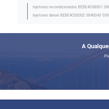
Injetores diesel BEBE4C14001 21586290 de
A Qualque
2 injetores diesel BEBE4C15001 21586294 d
Po