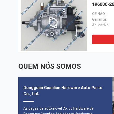
196000-26
TOYOTA L
OE NÃO.:
Garantia:
Aplicativo:
QUEM NÓS SOMOS
Dongguan Guanlian Hardware Auto Parts
Co., Ltd.
muito bom para o negócio, fazem bom
transportando toda a maneira.
As peças de automóvel Co. do hardware de
Dongguan Guanlian, Ltd são um fabricante