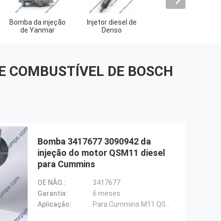
Bomba da injeção
Injetor diesel de
Cat Fuel Injetor
de Yanmar
Denso
DE COMBUSTÍVEL DE BOSCH
Bomba 3417677 3090942 da
injeção do motor QSM11 diesel
para Cummins
OE NÃO.:
3417677
Garantia:
6 meses
Aplicação:
Para Cummins M11 QSM11 ISM11