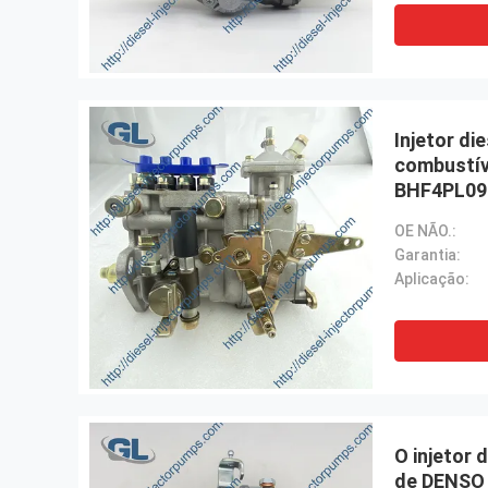
Injetor di
combustív
BHF4PL09
4PL267C d
OE NÃO.:
Garantia:
Aplicação:
O injetor 
de DENSO