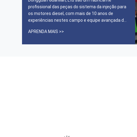
------ Xxxnde de Aarxx
profissional das peças do sistema da injeção para
os motores diesel, com mais de 10 anos de
experiências nestes campo e equipe avançada do
gestão e a excelente da pesquisa de
APRENDA MAIS >>
desenvolvimento. Nós estamos fornecendo para
OEM do motor de diesel de Denso, de Bosch, de
Delphi, de Yammar, de Cummins e assim por
diante, ...