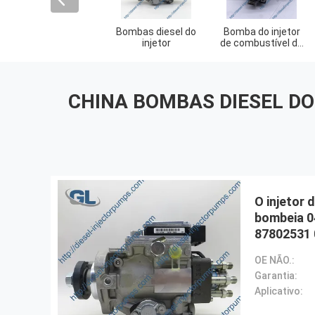
Bombas diesel do
Bomba do injetor
injetor
de combustível de
Bosch
CHINA BOMBAS DIESEL DO
O injetor 
bombeia 0
87802531
OE NÃO.:
Garantia:
Aplicativo: