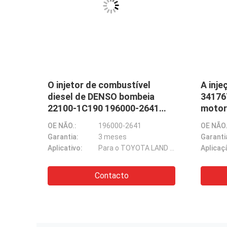
O injetor de combustível
A inje
3
diesel de DENSO bombeia
34176
4JB1
22100-1C190 196000-2641
motor
para o motor do TOYOTA
M11 
104746-5113 8972630863
OE NÃO.:
196000-2641
OE NÃO.
LAND CRUISER 1HZ
Garantia:
3 meses
Garanti
Para o motor de ZEXEL 4JB1
Aplicativo:
Para o TOYOTA LAND CRUISER 1HZ
Aplicaç
Contacto