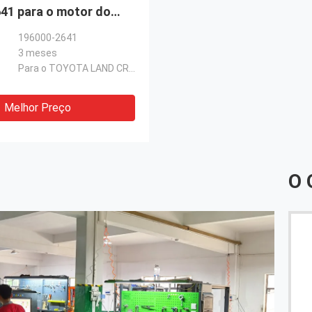
41 para o motor do
AND CRUISER 1HZ
196000-2641
3 meses
Para o TOYOTA LAND CRUISER 1HZ
Melhor Preço
O 
O serviço de Costomer era qualidade superior não
pode falar altamente bastante de.