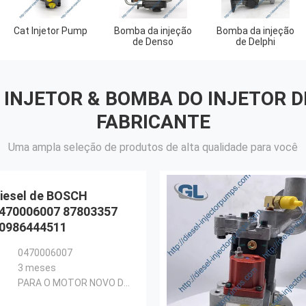
Cat Injetor Pump
Bomba da injeção
Bomba da injeção
de Denso
de Delphi
 INJETOR & BOMBA DO INJETOR 
FABRICANTE
Uma ampla seleção de produtos de alta qualidade para você
diesel de BOSCH
470006007 87803357
 0986444511
0470006007
3 meses
PARA O MOTOR NOVO DA HOLANDA TM175/190