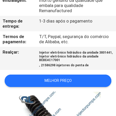
embalagem:
morto genuíno da qualidade que
À
embala para qualidade
Remanufactured
FÁBRICA
Tempo de
1-3 dias após o pagamento
entrega:
CONTROLE
DE
Termos de
T/T, Paypal, segurança do comércio
pagamento:
de Alibaba, etc.
QUALIDADE
Realçar:
,
Injetor eletrônico hidráulico da unidade 3801441
Injetor eletrônico hidráulico da unidade
BEBE4C17001
SOLICITE
,
21586298 injetores do penta de
UM
ORÇAMENTO
MELHOR PREÇO
MAPA
DO
SITE