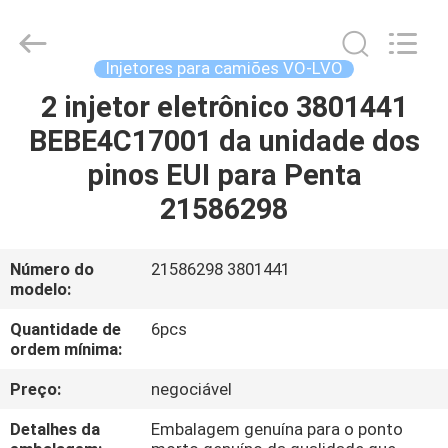
Guanlian
Hardware
Auto
Parts
Co.,
Injetores para camiões VO-LVO
Ltd..
All
2 injetor eletrônico 3801441
PARA
Rights
Reserved.
BEBE4C17001 da unidade dos
CASA
pinos EUI para Penta
PRODUTOS
21586298
VÍDEOS
Número do
21586298 3801441
modelo:
SOBRE
Quantidade de
6pcs
ordem mínima:
NÓS
Preço:
negociável
VISITA
Detalhes da
Embalagem genuína para o ponto