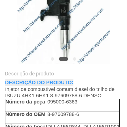
POLÍTICA
DE
PRIVACIDADE
Descrição de produto
DESCRIÇÃO DO PRODUTO:
Injetor de combustível comum diesel do trilho de
ISUZU 4HK1 6HK1 8-97609788-6 DENSO
Número da peça
095000-6363
Número do OEM
8-97609788-6
Número do bocal
DLLA158P844, DLLA158P1092