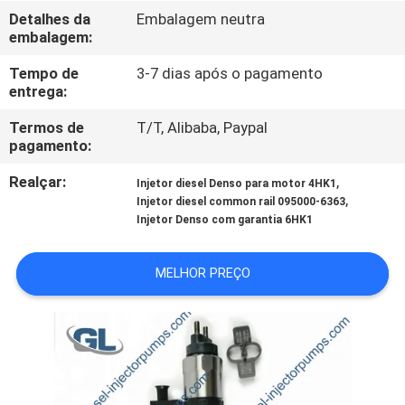
À
Detalhes da
Embalagem neutra
embalagem:
FÁBRICA
Tempo de
3-7 dias após o pagamento
entrega:
CONTROLE
DE
Termos de
T/T, Alibaba, Paypal
pagamento:
QUALIDADE
Realçar:
,
Injetor diesel Denso para motor 4HK1
,
Injetor diesel common rail 095000-6363
SOLICITE
Injetor Denso com garantia 6HK1
UM
MELHOR PREÇO
ORÇAMENTO
MAPA
DO
SITE