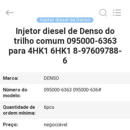
Guanlian
Hardware
Auto
Parts
Co.,
Injetor diesel de Denso
Ltd..
All
Injetor diesel de Denso do
PARA
Rights
Reserved.
trilho comum 095000-6363
CASA
para 4HK1 6HK1 8-97609788-
PRODUTOS
6
VÍDEOS
Marca:
DENSO
Número do
095000-6363 095000-636#
SOBRE
modelo:
NÓS
Quantidade de
6pcs
ordem mínima:
VISITA
Preço:
negociável